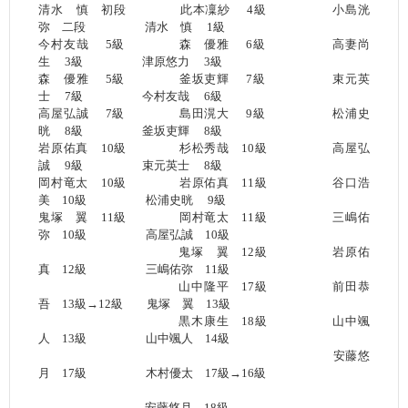
清水 慎 初段 此本凜紗 4級 小島洸
弥 二段 清水 慎 1級
今村友哉 5級 森 優雅 6級 高妻尚
生 3級 津原悠力 3級
森 優雅 5級 釜坂吏輝 7級 束元英
士 7級 今村友哉 6級
高屋弘誠 7級 島田滉大 9級 松浦史
晄 8級 釜坂吏輝 8級
岩原佑真 10級 杉松秀哉 10級 高屋弘
誠 9級 束元英士 8級
岡村竜太 10級 岩原佑真 11級 谷口浩
美 10級 松浦史晄 9級
鬼塚 翼 11級 岡村竜太 11級 三嶋佑
弥 10級 高屋弘誠 10級
鬼塚 翼 12級 岩原佑
真 12級 三嶋佑弥 11級
山中隆平 17級 前田恭
吾 13級→12級 鬼塚 翼 13級
黒木康生 18級 山中颯
人 13級 山中颯人 14級
安藤悠
月 17級 木村優太 17級→16級
安藤悠月 18級