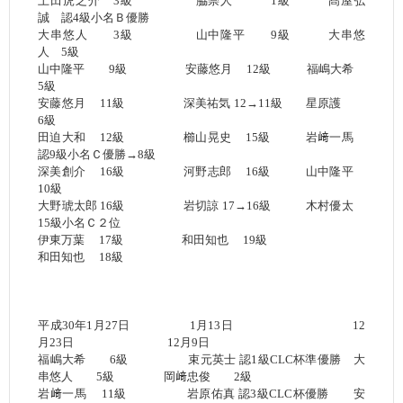
土田虎之介 3級 脇崇人 1級 髙屋弘
誠 認4級小名Ｂ優勝
大串悠人 3級 山中隆平 9級 大串悠
人 5級
山中隆平 9級 安藤悠月 12級 福嶋大希
5級
安藤悠月 11級 深美祐気 12→11級 星原護
6級
田迫大和 12級 櫛山晃史 15級 岩﨑一馬
認9級小名Ｃ優勝→8級
深美創介 16級 河野志郎 16級 山中隆平
10級
大野琥太郎 16級 岩切諒 17→16級 木村優太
15級小名Ｃ２位
伊東万葉 17級 和田知也 19級
和田知也 18級
平成30年1月27日 1月13日 12
月23日 12月9日
福嶋大希 6級 束元英士 認1級CLC杯準優勝 大
串悠人 5級 岡﨑忠俊 2級
岩﨑一馬 11級 岩原佑真 認3級CLC杯優勝 安