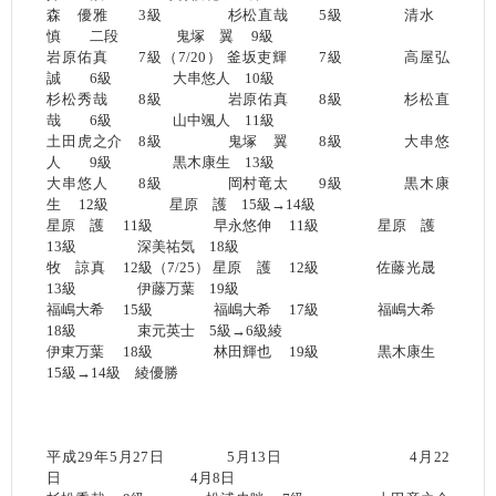
森 優雅 3級 杉松直哉 5級 清水
慎 二段 鬼塚 翼 9級
岩原佑真 7級（7/20） 釜坂吏輝 7級 高屋弘
誠 6級 大串悠人 10級
杉松秀哉 8級 岩原佑真 8級 杉松直
哉 6級 山中颯人 11級
土田虎之介 8級 鬼塚 翼 8級 大串悠
人 9級 黒木康生 13級
大串悠人 8級 岡村竜太 9級 黒木康
生 12級 星原 護 15級→14級
星原 護 11級 早永悠伸 11級 星原 護
13級 深美祐気 18級
牧 諒真 12級（7/25） 星原 護 12級 佐藤光晟
13級 伊藤万葉 19級
福嶋大希 15級 福嶋大希 17級 福嶋大希
18級 束元英士 5級→6級綾
伊東万葉 18級 林田輝也 19級 黒木康生
15級→14級 綾優勝
平成29年5月27日 5月13日 4月22
日 4月8日