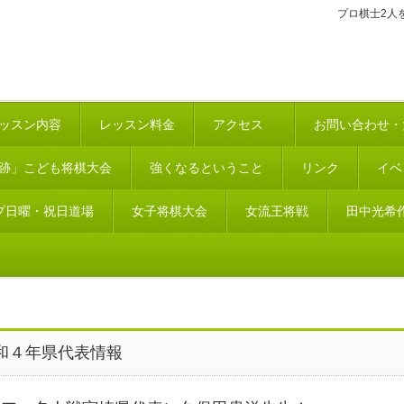
プロ棋士2人
ッスン内容
レッスン料金
アクセス
お問い合わせ・
跡」こども将棋大会
強くなるということ
リンク
イベ
プ日曜・祝日道場
女子将棋大会
女流王将戦
田中光希
和４年県代表情報