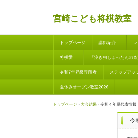
宮崎こども将棋教室
トップページ
講師紹介
レ
将棋愛
「泣き虫しょったんの奇
令和7年昇級昇段者
ステップアッ
夏休みオープン教室2026
トップページ
›
大会結果
›
令和４年県代表情報
令