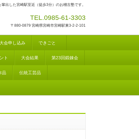
を輩出した宮崎駅至近（徒歩3分）のお稽古塾です。
TEL.0985-61-3303
〒880-0879 宮崎県宮崎市宮崎駅東3-2-2-101
大会申し込み
できごと
ント
大会結果
第23回鍛錬会
作品
伝統工芸品