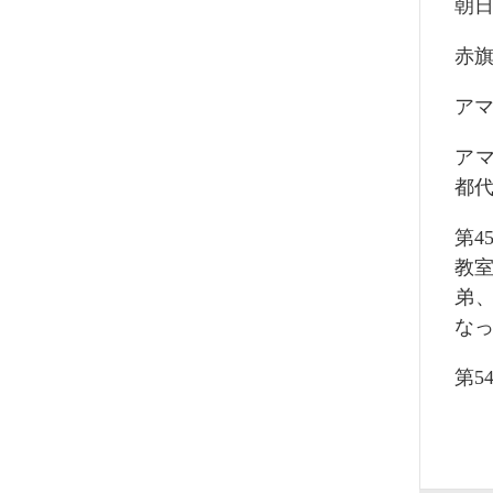
朝
赤
ア
ア
都
第4
教
弟
な
第5