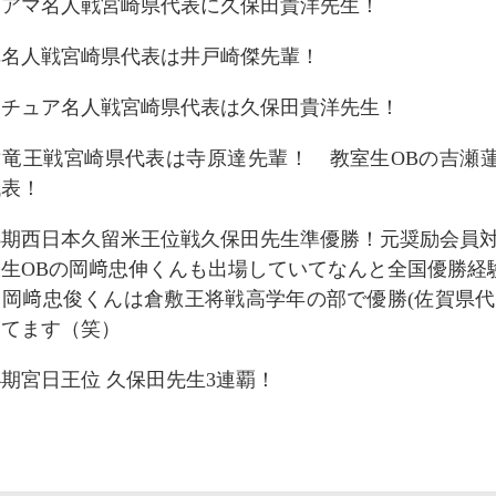
日アマ名人戦宮崎県代表に久保田貴洋先生！
旗名人戦宮崎県代表は井戸崎傑先輩！
マチュア名人戦宮崎県代表は久保田貴洋先生！
マ竜王戦宮崎県代表は寺原達先輩！ 教室生OBの吉瀬
代表！
5期西日本久留米王位戦久保田先生準優勝！元奨励会員対
室生OBの岡﨑忠伸くんも出場していてなんと全国優勝経
、岡﨑忠俊くんは倉敷王将戦高学年の部で優勝(佐賀県代
ってます（笑）
4期宮日王位 久保田先生3連覇！